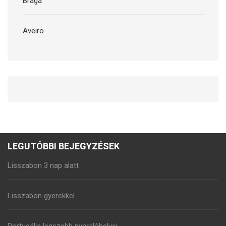
Braga
Aveiro
LEGUTÓBBI BEJEGYZÉSEK
Lisszabon 3 nap alatt
Lisszabon gyerekkel
Portugália legszebb nyaralóhelyei