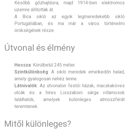
Később gőzhajtásra, majd 1914-ben elektromos
üzemre állították át.
A Bica sikló az egyik legmeredekebb sikló
Portugáliában, és ma már a város történelmi
örökségének része.
Útvonal és élmény
Hossza
: Körülbelül 245 méter.
Szintkülönbség
: A sikló meredek emelkedőn halad,
amely gyalogosan nehéz lenne.
Látnivalók
: Az útvonalon festői házak, macskaköves
utcák és a híres Lisszaboni sárga villamosok
találhatók, amelyek különleges atmoszférát
teremtenek.
Mitől különleges?