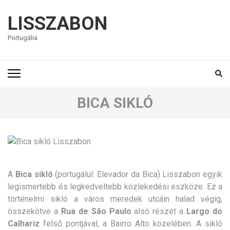
LISSZABON
Portugália
BICA SIKLÓ
A
Bica sikló
(portugálul: Elevador da Bica) Lisszabon egyik
legismertebb és legkedveltebb közlekedési eszköze. Ez a
történelmi sikló a város meredek utcáin halad végig,
összekötve a
Rua de São Paulo
alsó részét a
Largo do
Calhariz
felső pontjával, a Bairro Alto közelében. A sikló