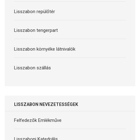
Lisszabon repülőtér
Lisszabon tengerpart
Lisszabon környéke látnivalók
Lisszabon szállás
LISSZABON NEVEZETESSÉGEK
Felfedezők Emlékműve
Lisszaboni Katedrális