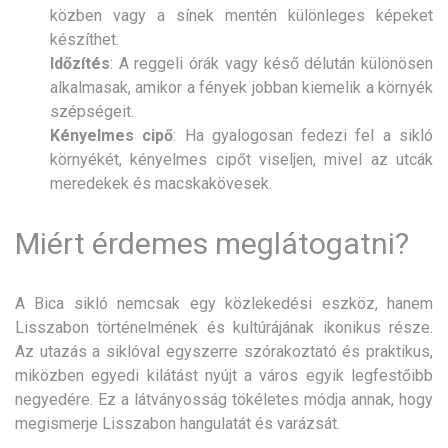
közben vagy a sínek mentén különleges képeket
készíthet.
Időzítés
: A reggeli órák vagy késő délután különösen
alkalmasak, amikor a fények jobban kiemelik a környék
szépségeit.
Kényelmes cipő
: Ha gyalogosan fedezi fel a sikló
környékét, kényelmes cipőt viseljen, mivel az utcák
meredekek és macskakövesek.
Miért érdemes meglátogatni?
A Bica sikló nemcsak egy közlekedési eszköz, hanem
Lisszabon történelmének és kultúrájának ikonikus része.
Az utazás a siklóval egyszerre szórakoztató és praktikus,
miközben egyedi kilátást nyújt a város egyik legfestőibb
negyedére. Ez a látványosság tökéletes módja annak, hogy
megismerje Lisszabon hangulatát és varázsát.