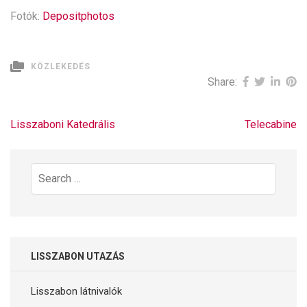
Fotók:
Depositphotos
KÖZLEKEDÉS
Share:
Bejegyzés
Lisszaboni Katedrális
Telecabine
navigáció
Search
for:
LISSZABON UTAZÁS
Lisszabon látnivalók