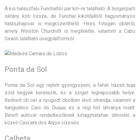
A kis halászfalu Funchaltól pár km-re található. A tengerparti
sétány köti össze, de Funchal kikötőjéből hagyományos
halászhajóval is megközelíthető. Híres fotogén öbléről,
amely Winston Churchillt is megihlette, valamint a Cabo
Giraón található üvegplatformról.
Ponta da Sol
Ponta da Sol egy rejtett gyöngyszem, a fehér házait buja
zöld hegyek keretezik, és a sziget legnaposabb helye.
Kedvelt úti cél a nyugodt öbölben lévő strandja, valamint a
hangulatos Cais do Duque és a régi híd látványa miatt.
Bérelt autóval rendelkezőknek kihagyhatatlan látnivaló a
közeli Cascata dos Anjos vízesés.
Calheta