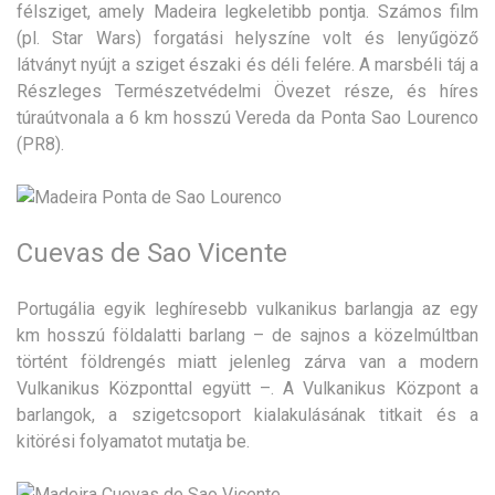
félsziget, amely Madeira legkeletibb pontja. Számos film
(pl. Star Wars) forgatási helyszíne volt és lenyűgöző
látványt nyújt a sziget északi és déli felére. A marsbéli táj a
Részleges Természetvédelmi Övezet része, és híres
túraútvonala a 6 km hosszú Vereda da Ponta Sao Lourenco
(PR8).
Cuevas de Sao Vicente
Portugália egyik leghíresebb vulkanikus barlangja az egy
km hosszú földalatti barlang – de sajnos a közelmúltban
történt földrengés miatt jelenleg zárva van a modern
Vulkanikus Központtal együtt –. A Vulkanikus Központ a
barlangok, a szigetcsoport kialakulásának titkait és a
kitörési folyamatot mutatja be.