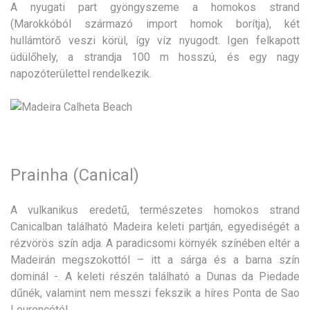
A nyugati part gyöngyszeme a homokos strand
(Marokkóból származó import homok borítja), két
hullámtörő veszi körül, így víz nyugodt. Igen felkapott
üdülőhely, a strandja 100 m hosszú, és egy nagy
napozóterülettel rendelkezik.
Prainha (Canical)
A vulkanikus eredetű, természetes homokos strand
Canicalban található Madeira keleti partján, egyediségét a
rézvörös szín adja. A paradicsomi környék színében eltér a
Madeirán megszokottól – itt a sárga és a barna szín
dominál -. A keleti részén található a Dunas da Piedade
dűnék, valamint nem messzi fekszik a híres Ponta de Sao
Lourencótól.