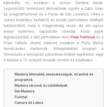
katedrális, és északon a színes Santana házak.
Legvonzóbb természeti látnivalóinak egyike a Cabo Girao
az üvegplatformmal és a Ponta de Sao Lourenco. Híres a
színes botanikus kertekről, az északi partvidéken található
babérerdőről, mely a Világörökség része.
Az idő egész
évben kellemes, napsütötte strandjai közül egyik
legnépszerűbb a déli partvidéken lévő
Praia Formosa
és a
Praia Calhete strand, valamint északon a Porto Moniz
természetes medencék. Kihagyhatatlan program a
felvonózás a lenyűgöző panorámás kilátók egyikéhez, vagy
a túrázás a 15. századi levadák mentén és a bálnales.
Madeira látnivalók, nevezetességek, strandok és
programok
Madeira városok és üdülőhelyek
Dél-Madeira
Funchal
Camara de Lobos