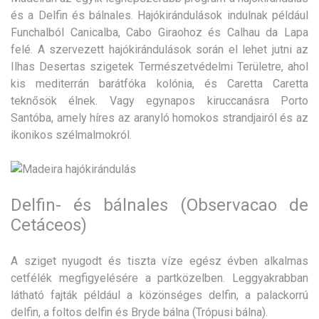
és a Delfin és bálnales. Hajókirándulások indulnak például
Funchalból Canicalba, Cabo Giraohoz és Calhau da Lapa
felé. A szervezett hajókirándulások során el lehet jutni az
Ilhas Desertas szigetek Természetvédelmi Területre, ahol
kis mediterrán barátfóka kolónia, és Caretta Caretta
teknősök élnek. Vagy egynapos kiruccanásra Porto
Santóba, amely híres az aranyló homokos strandjairól és az
ikonikos szélmalmokról.
Delfin- és bálnales (Observacao de
Cetáceos)
A sziget nyugodt és tiszta víze egész évben alkalmas
cetfélék megfigyelésére a partközelben. Leggyakrabban
látható fajták például a közönséges delfin, a palackorrú
delfin, a foltos delfin és Bryde bálna (Trópusi bálna).