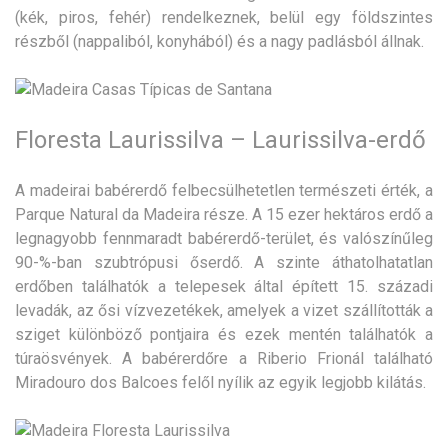
(kék, piros, fehér) rendelkeznek, belül egy földszintes
részből (nappaliból, konyhából) és a nagy padlásból állnak.
Floresta Laurissilva – Laurissilva-erdő
A madeirai babérerdő felbecsülhetetlen természeti érték, a
Parque Natural da Madeira része. A 15 ezer hektáros erdő a
legnagyobb fennmaradt babérerdő-terület, és valószínűleg
90-%-ban szubtrópusi őserdő. A szinte áthatolhatatlan
erdőben találhatók a telepesek által épített 15. századi
levadák, az ősi vízvezetékek, amelyek a vizet szállították a
sziget különböző pontjaira és ezek mentén találhatók a
túraösvények. A babérerdőre a Riberio Frionál található
Miradouro dos Balcoes felől nyílik az egyik legjobb kilátás.