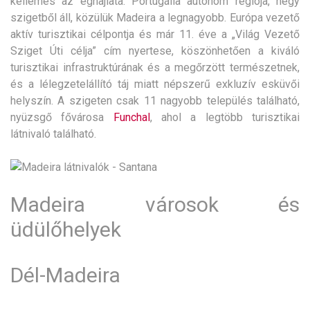
kellemes az éghajlata. Portugália autonóm régiója, négy
szigetből áll, közülük Madeira a legnagyobb. Európa vezető
aktív turisztikai célpontja és már 11. éve a „Világ Vezető
Sziget Úti célja” cím nyertese, köszönhetően a kiváló
turisztikai infrastruktúrának és a megőrzött természetnek,
és a lélegzetelállító táj miatt népszerű exkluzív esküvői
helyszín. A szigeten csak 11 nagyobb település található,
nyüzsgő fővárosa
Funchal
, ahol a legtöbb turisztikai
látnivaló található.
Madeira városok és
üdülőhelyek
Dél-Madeira