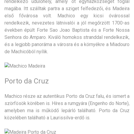
rendelkező üdülőhely, amely öt egyházközséget foglal
magába. Itt szálltak partra a sziget felfedezői, és Madeira
első fővárosa volt. Machico egy kicsi óvárossal
rendelkezik, nevezetes látnivalói a jól megőrzött 1700-as
években épült Forte Sao Joao Baptista és a Forte Nossa
Senhora do Amparo. Kiváló homokos stranddal rendelkezik,
és a legjobb panoráma a városra és a környékre a Miadouro
de Machicóból nyílik.
Porto da Cruz
Machico része az autentikus Porto da Cruz falu, és ismert a
szörfösök körében is. Híres a rumgyára (Engenho do Norte),
amelyben ma is működő lepárló található. Porto da Cruz
közelében található a Laurissilva-erdő is.