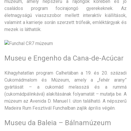
múzeum, amely népszerű a rajongók körében és jó
családos program focirajongó gyerekeknek. Az
életnagyságú viaszszobor mellett interaktív kiállítások,
valamint a karrierje során szerzett trófeák, emléktárgyak és
mezek is láthatók.
Museu e Engenho da Cana-de-Acúcar
Kihagyhatatlan program Calhetában a 19. és 20. századi
Cukornádmalom és Múzeum, amely a „fehér arany”
gyártását – a cukornád melasszá és a rummá
(cukornádpálinkává) alakításának folyamatát – mutatja be. A
múzeum az Avenida D. Manuel I. úton található. A népszerű
Madeira Rum Fesztivál Funchalban zajlik április végén.
Museu da Baleia – Bálnamúzeum