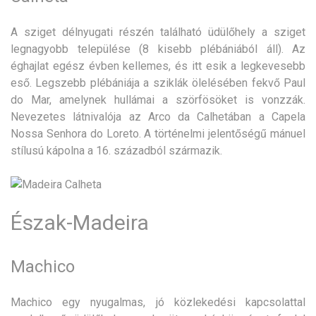
A sziget délnyugati részén található üdülőhely a sziget
legnagyobb települése (8 kisebb plébániából áll). Az
éghajlat egész évben kellemes, és itt esik a legkevesebb
eső. Legszebb plébániája a sziklák ölelésében fekvő Paul
do Mar, amelynek hullámai a szörfösöket is vonzzák.
Nevezetes látnivalója az Arco da Calhetában a Capela
Nossa Senhora do Loreto. A történelmi jelentőségű mánuel
stílusú kápolna a 16. századból származik.
Észak-Madeira
Machico
Machico egy nyugalmas, jó közlekedési kapcsolattal