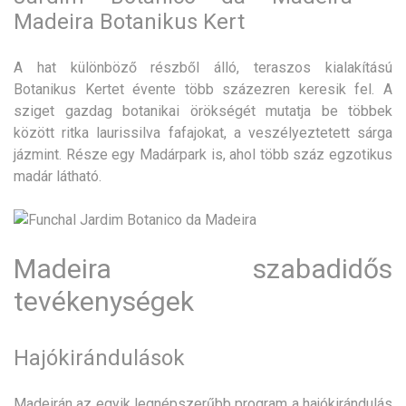
Madeira Botanikus Kert
A hat különböző részből álló, teraszos kialakítású
Botanikus Kertet évente több százezren keresik fel. A
sziget gazdag botanikai örökségét mutatja be többek
között ritka laurissilva fafajokat, a veszélyeztetett sárga
jázmint. Része egy Madárpark is, ahol több száz egzotikus
madár látható.
Madeira szabadidős
tevékenységek
Hajókirándulások
Madeirán az egyik legnépszerűbb program a hajókirándulás