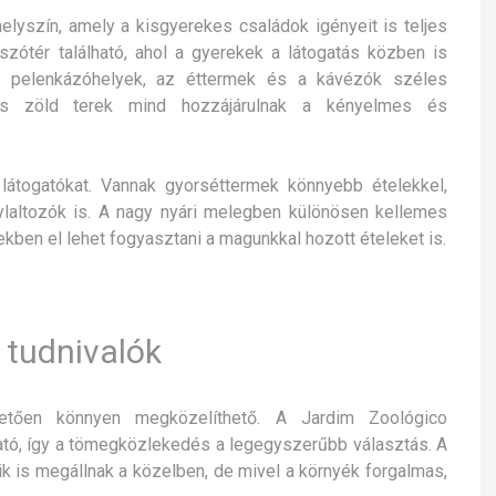
helyszín, amely a kisgyerekes családok igényeit is teljes
tszótér található, ahol a gyerekek a látogatás közben is
 A pelenkázóhelyek, az éttermek és a kávézók széles
mas zöld terek mind hozzájárulnak a kényelmes és
látogatókat. Vannak gyorséttermek könnyebb ételekkel,
ylaltozók is. A nagy nyári melegben különösen kellemes
kben el lehet fogyasztani a magunkkal hozott ételeket is.
 tudnivalók
etően könnyen megközelíthető. A Jardim Zoológico
lható, így a tömegközlekedés a legegyszerűbb választás. A
ik is megállnak a közelben, de mivel a környék forgalmas,