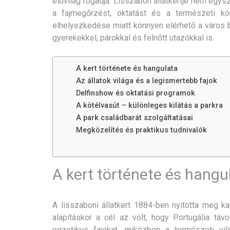
élővilág fogadja. Lisszabon állatkertje nem egy
a fajmegőrzést, oktatást és a természeti körn
elhelyezkedése miatt könnyen elérhető a város b
gyerekekkel, párokkal és felnőtt utazókkal is.
A kert története és hangulata
Az állatok világa és a legismertebb fajok
Delfinshow és oktatási programok
A kötélvasút – különleges kilátás a parkra
A park családbarát szolgáltatásai
Megközelítés és praktikus tudnivalók
A kert története és hangu
A lisszaboni állatkert 1884-ben nyitotta meg ka
alapításkor a cél az volt, hogy Portugália tá
egzotikus fajokat, miközben a természeti vilá