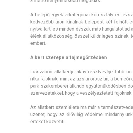
a metró kényelmesebb megoldás.
A belépőjegyek árkategóriái korosztály és évsz
kedvezőbb áron kínálnak belépést két felnőtt
nyitva tart, és minden évszak más hangulatot ad 
élénk állatközösség, ősszel különleges színek, 
embert.
A kert szerepe a fajmegőrzésben
Lisszabon állatkertje aktív résztvevője több n
ritka fajoknak, mint az ázsiai oroszlán, a borneó
park szakemberei állandó együttműködésben dol
szervezetekkel, hogy a veszélyeztetett fajoknak 
Az állatkert szemlélete ma már a természetvéde
üzenet, hogy az élővilág védelme mindannyiun
értéket közvetíti.