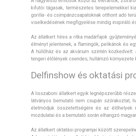
A nagytestű emlősök közül az elefántok, zsiráf
kifutói tágasak, természetes terepelemekkel kia
gorilla- és csimpánzcsapatoknak otthont adó ter
viselkedésének megfigyelése mindig inspiráló é
Az állatkert híres a ritka madárfajok gyűjtemén
élményt jelentenek, a flamingók, pelikánok és e
A hüllőház és az akvárium szintén közkedvelt: 
tengeri élőlények csendes, hullámzó környezete 
Delfinshow és oktatási p
A lisszaboni állatkert egyik legnépszerűbb rész
látványos bemutató nem csupán szórakoztat, ha
életmódjuk összetettségére és az élőhelyek m
mozdulatai és a bemutató során elhangzó magya
Az állatkert oktatási programjai között szerepe