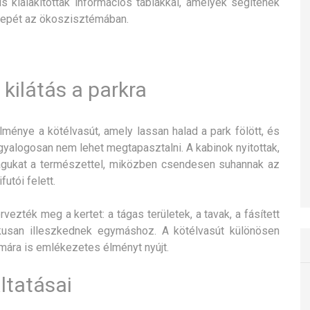
 kialakítottak információs táblákkal, amelyek segítenek
erepét az ökoszisztémában.
kilátás a parkra
lménye a kötélvasút, amely lassan halad a park fölött, és
gyalogosan nem lehet megtapasztalni. A kabinok nyitottak,
magukat a természettel, miközben csendesen suhannak az
utói felett.
ezték meg a kertet: a tágas területek, a tavak, a fásített
usan illeszkednek egymáshoz. A kötélvasút különösen
mára is emlékezetes élményt nyújt.
ltatásai