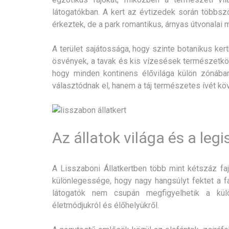
látogatókban. A kert az évtizedek során többszö
érkeztek, de a park romantikus, árnyas útvonalai 
A terület sajátossága, hogy szinte botanikus ke
ösvények, a tavak és kis vízesések természetköze
hogy minden kontinens élővilága külön zónába
választódnak el, hanem a táj természetes ívét 
Az állatok világa és a leg
A Lisszaboni Állatkertben több mint kétszáz faj 
különlegessége, hogy nagy hangsúlyt fektet a 
látogatók nem csupán megfigyelhetik a kül
életmódjukról és élőhelyükről.