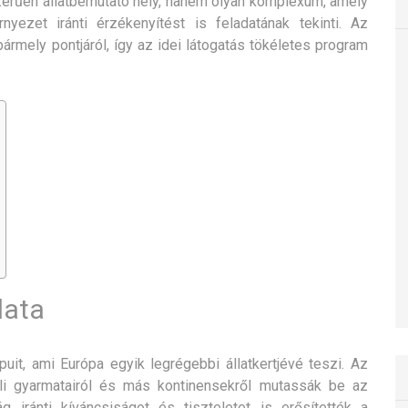
szerűen állatbemutató hely, hanem olyan komplexum, amely
yezet iránti érzékenyítést is feladatának tekinti. Az
ármely pontjáról, így az idei látogatás tökéletes program
lata
puit, ami Európa egyik legrégebbi állatkertjévé teszi. Az
voli gyarmatairól és más kontinensekről mutassák be az
g iránti kíváncsiságot és tiszteletet is erősítették a