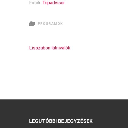
Fotók:
Tripadvisor
PROGRAMOK
Bejegyzés
Lisszabon látnivalók
navigáció
LEGUTÓBBI BEJEGYZÉSEK