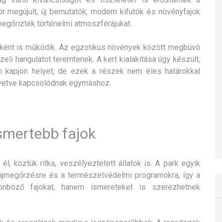
r megújult, új bemutatók, modern kifutók és növényfajok
megőrizték történelmi atmoszférájukat.
rtként is működik. Az egzotikus növények között megbúvó
li hangulatot teremtenek. A kert kialakítása úgy készült,
n kapjon helyet, de ezek a részek nem éles határokkal
követve kapcsolódnak egymáshoz.
ismertebb fajok
él, köztük ritka, veszélyeztetett állatok is. A park egyik
fajmegőrzésre és a természetvédelmi programokra, így a
önböző fajokat, hanem ismereteket is szerezhetnek