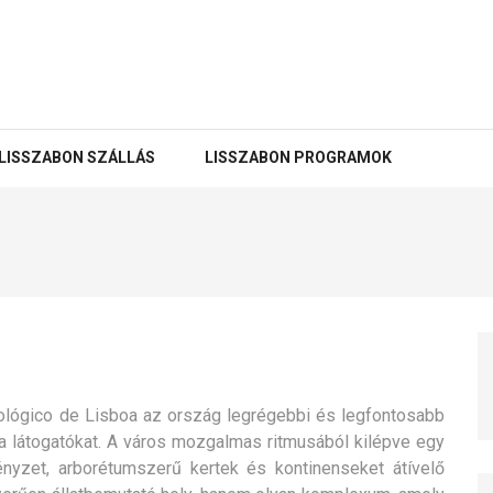
LISSZABON SZÁLLÁS
LISSZABON PROGRAMOK
oológico de Lisboa az ország legrégebbi és legfontosabb
a látogatókat.
A város mozgalmas ritmusából kilépve egy
ényzet, arborétumszerű kertek és kontinenseket átívelő