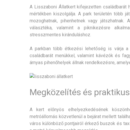
A Lisszaboni Állatkert kifejezetten családbarát 
mértékben kiszolgálja. A park területén több já
mozoghatnak, pihenhetnek vagy játszhatnak.
választéka, valamint a piknikezésre alkal
stresszmentes kiránduláshoz.
A parkban több étkezési lehetőség is várja a 
családbarát menükkel, valamint kávézók és fag
árnyas pihenőhelyek állnak rendelkezésre, amelye
Megközelítés és praktikus
A kert előnyös elhelyezkedésének köszönh
metróállomás közvetlenül a bejárat mellett talá
város különböző pontjairól érkező buszok és tax