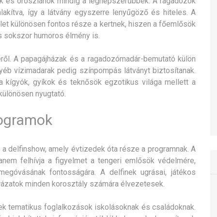
ok és oroszlánok mindig a legnépszerűbbek. A ragadozók
lakítva, így a látvány egyszerre lenyűgöző és hiteles. A
ület különösen fontos része a kertnek, hiszen a főemlősök
s sokszor humoros élmény is.
yéről. A papagájházak és a ragadozómadár-bemutató külön
gyéb vízimadarak pedig színpompás látványt biztosítanak.
a kígyók, gyíkok és teknősök egzotikus világa mellett a
különösen nyugtató.
rogramok
e a delfinshow, amely évtizedek óta része a programnak. A
nem felhívja a figyelmet a tengeri emlősök védelmére,
egóvásának fontosságára. A delfinek ugrásai, játékos
rázatok minden korosztály számára élvezetesek.
lnek tematikus foglalkozások iskolásoknak és családoknak.