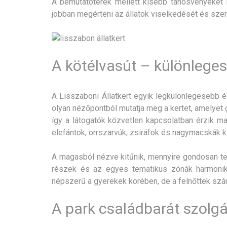
A bemutatóterek mellett kisebb tanösvényeket is
jobban megérteni az állatok viselkedését és sz
A kötélvasút – különleges 
A Lisszaboni Állatkert egyik legkülönlegesebb é
olyan nézőpontból mutatja meg a kertet, amelyet 
így a látogatók közvetlen kapcsolatban érzik 
elefántok, orrszarvúk, zsiráfok és nagymacskák kif
A magasból nézve kitűnik, mennyire gondosan terv
részek és az egyes tematikus zónák harmonik
népszerű a gyerekek körében, de a felnőttek szá
A park családbarát szolgá