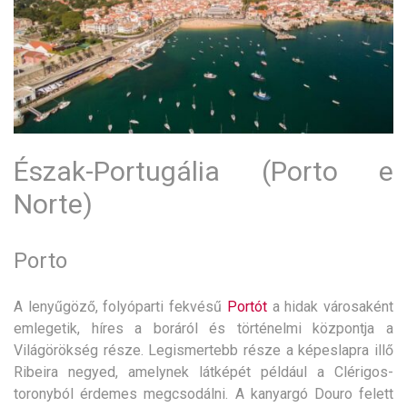
Észak-Portugália (Porto e
Norte)
Porto
A lenyűgöző, folyóparti fekvésű
Portót
a hidak városaként
emlegetik, híres a boráról és történelmi központja a
Világörökség része. Legismertebb része a képeslapra illő
Ribeira negyed, amelynek látképét például a Clérigos-
toronyból érdemes megcsodálni. A kanyargó Douro felett