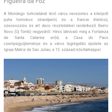
Figueira da Foz
A Mondego torkolatánál lévő város nevezetes a kiterjedt
puha homokos strandjairól, és a francia ihletésű,
szecessziós és art deco részletekkel rendelkező Bairro
Novo (Új Tömb) negyedről. Híres látnivaló még a Fortaleza
de Santa Catarina erőd, a Casa do Paco
csempegyűjteménye és a város legrégebbi épülete az
Igreja Matriz de Sao Juliao, a 15. századi kőoltárképpel.