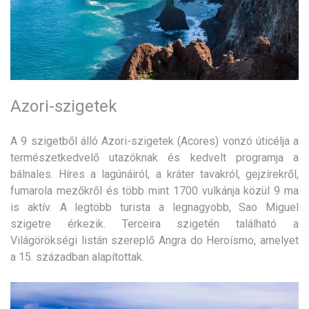
Azori-szigetek
A 9 szigetből álló Azori-szigetek (Acores) vonzó úticélja a
természetkedvelő utazóknak és kedvelt programja a
bálnales. Híres a lagúnáiról, a kráter tavakról, gejzírekről,
fumarola mezőkről és több mint 1700 vulkánja közül 9 ma
is aktív. A legtöbb turista a legnagyobb, Sao Miguel
szigetre érkezik. Terceira szigetén található a
Világörökségi listán szereplő Angra do Heroísmo, amelyet
a 15. században alapítottak.