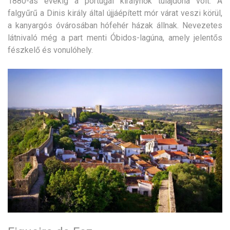
1880-as évekig a portugál királynők tulajdona volt. A
falgyűrű a Dinis király által újjáépített mór várat veszi körül,
a kanyargós óvárosában hófehér házak állnak. Nevezetes
látnivaló még a part menti Óbidos-lagúna, amely jelentős
fészkelő és vonulóhely.