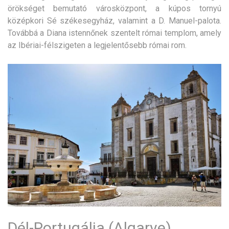
örökséget bemutató városközpont, a kúpos tornyú
középkori Sé székesegyház, valamint a D. Manuel-palota.
Továbbá a Diana istennőnek szentelt római templom, amely
az Ibériai-félszigeten a legjelentősebb római rom.
Dél-Portugália (Algarve)