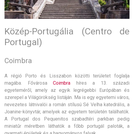
Közép-Portugália (Centro de
Portugal)
Coimbra
A régió Porto és Lisszabon közötti területet foglalja
magába. Fővárosa
Coimbra
híres a 13. századi
egyeteméről, amely az egyik legrégebbi Európában és
szerepel a Világörökség listáján. Ma is egy egyetemi város,
nevezetes látnivalói a román stílusú Sé Velha katedrális, a
Joanine-könyvtár, amelyek az egyetem területén találhatók.
A Portugal dos Pequenitos szabadtéri parkban pedig
miniatűr méretben láthatók a főbb portugál paloták, a
gyarmati épületek és a hagyományos falvak.