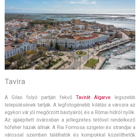
Tavira
A Gilao folyó partján fekvő
Tavirát
Algarve
legszebb
településének tartják. A legfotogénebb kilátás a városra az
egykori vár jól megőrzött bástyáiról, és a Római hídról nyílik.
Az újjáépített óvárosban a jellegzetes tetővel rendelkező
hófehér házak állnak. A Ria Formosa szigetei és strandjai a
várossal szemben találhatók és kompokkal közelíthetők