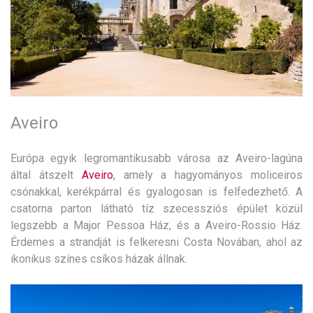
Aveiro
Európa egyik legromantikusabb városa az Aveiro-lagúna
által átszelt
Aveiro
, amely a hagyományos moliceiros
csónakkal, kerékpárral és gyalogosan is felfedezhető. A
csatorna parton látható tíz szecessziós épület közül
legszebb a Major Pessoa Ház, és a Aveiro-Rossio Ház.
Érdemes a strandját is felkeresni Costa Novában, ahol az
ikonikus színes csíkos házak állnak.