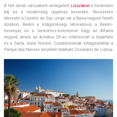
A Hét domb városaként emlegetett
Lisszabon
a történelmi
báj és a modernség izgalmas keveréke. Nevezetes
látnivalói a Castelo de Sao Jorge vár a Baixa negyed feletti
dombon, Belém a Világörökségi látnivalóival, a Belém-
toronnyal, és a Jerónimos-kolostorral. Vagy az Alfama
negyed, amely az ikonikus 28-as villamossal is bejárható
és a Santa Justa felvonó. Családosoknak kihagyhatatlan a
Parque das Nacoes területén található Oceanário de Lisboa.