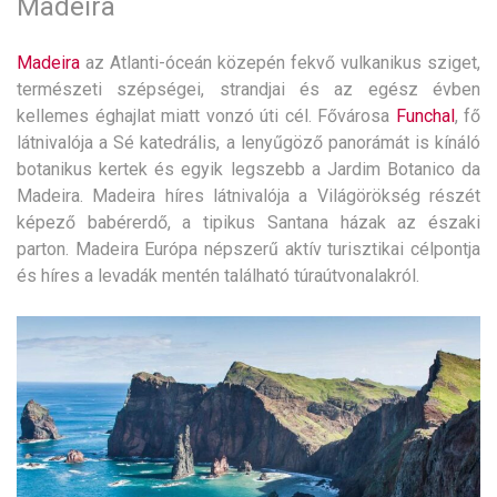
Madeira
Madeira
az Atlanti-óceán közepén fekvő vulkanikus sziget,
természeti szépségei, strandjai és az egész évben
kellemes éghajlat miatt vonzó úti cél. Fővárosa
Funchal
, fő
látnivalója a Sé katedrális, a lenyűgöző panorámát is kínáló
botanikus kertek és egyik legszebb a Jardim Botanico da
Madeira. Madeira híres látnivalója a Világörökség részét
képező babérerdő, a tipikus Santana házak az északi
parton. Madeira Európa népszerű aktív turisztikai célpontja
és híres a levadák mentén található túraútvonalakról.