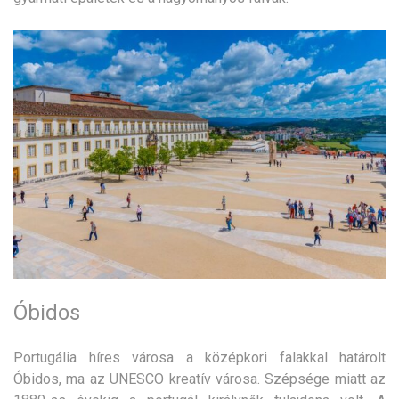
Óbidos
Portugália híres városa a középkori falakkal határolt
Óbidos, ma az UNESCO kreatív városa. Szépsége miatt az