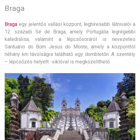
Braga
Braga
egy jelentős vallási központ, leghíresebb látnivalói a
12. századi Sé de Braga, amely Portugália legrégebbi
katedrálisa, valamint a lépcsősoráról is nevezetes
Santuário do Bom Jesus do Monte, amely a központtól
néhány km távolságra található egy dombtetőn. A szentély
– lépcsőzés helyett -siklóval is megközelíthető.