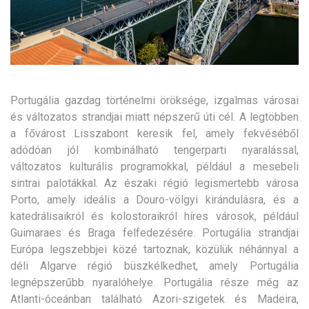
Portugália gazdag történelmi öröksége, izgalmas városai
és változatos strandjai miatt népszerű úti cél. A legtöbben
a fővárost Lisszabont keresik fel, amely fekvéséből
adódóan jól kombinálható tengerparti nyaralással,
változatos kulturális programokkal, például a mesebeli
sintrai palotákkal.
Az északi régió legismertebb városa
Porto, amely ideális a Douro-völgyi kirándulásra, és a
katedrálisaikról és kolostoraikról híres városok, például
Guimaraes és Braga felfedezésére. Portugália strandjai
Európa legszebbjei közé tartoznak, közülük néhánnyal a
déli Algarve régió büszkélkedhet, amely Portugália
legnépszerűbb nyaralóhelye. Portugália része még az
Atlanti-óceánban található Azori-szigetek és Madeira,