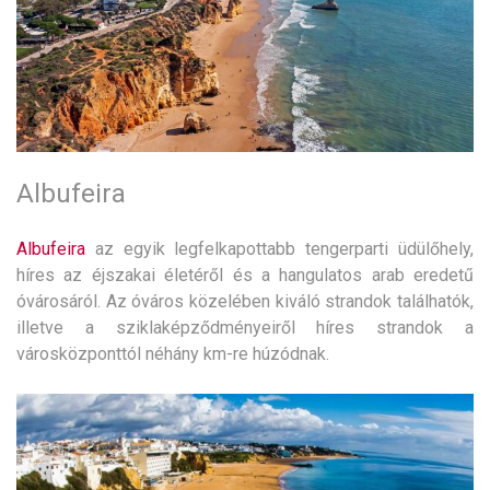
Albufeira
Albufeira
az egyik legfelkapottabb tengerparti üdülőhely,
híres az éjszakai életéről és a hangulatos arab eredetű
óvárosáról. Az óváros közelében kiváló strandok találhatók,
illetve a sziklaképződményeiről híres strandok a
városközponttól néhány km-re húzódnak.