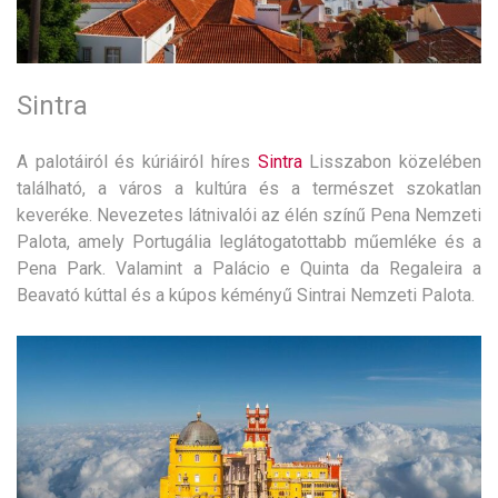
Sintra
A palotáiról és kúriáiról híres
Sintra
Lisszabon közelében
található, a város a kultúra és a természet szokatlan
keveréke. Nevezetes látnivalói az élén színű Pena Nemzeti
Palota, amely Portugália leglátogatottabb műemléke és a
Pena Park. Valamint a Palácio e Quinta da Regaleira a
Beavató kúttal és a kúpos kéményű Sintrai Nemzeti Palota.