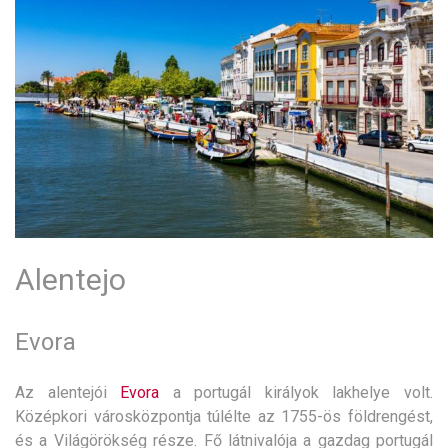
Alentejo
Evora
Az alentejói
Evora
a portugál királyok lakhelye volt.
Középkori városközpontja túlélte az 1755-ös földrengést,
és a Világörökség része. Fő látnivalója a gazdag portugál