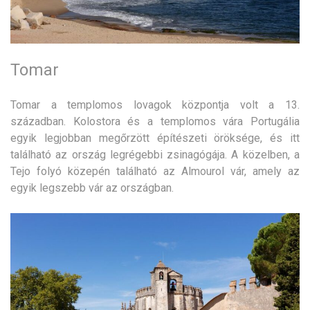
Tomar
Tomar a templomos lovagok központja volt a 13.
században. Kolostora és a templomos vára Portugália
egyik legjobban megőrzött építészeti öröksége, és itt
található az ország legrégebbi zsinagógája. A közelben, a
Tejo folyó közepén található az Almourol vár, amely az
egyik legszebb vár az országban.