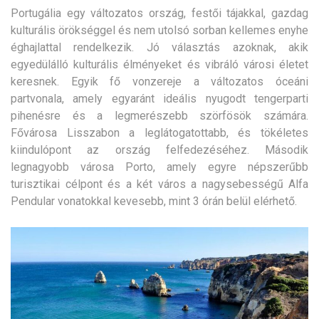
Portugália egy változatos ország, festői tájakkal, gazdag
kulturális örökséggel és nem utolsó sorban kellemes enyhe
éghajlattal rendelkezik. Jó választás azoknak, akik
egyedülálló kulturális élményeket és vibráló városi életet
keresnek. Egyik fő vonzereje a változatos óceáni
partvonala, amely egyaránt ideális nyugodt tengerparti
pihenésre és a legmerészebb szörfösök számára.
Fővárosa Lisszabon a leglátogatottabb, és tökéletes
kiindulópont az ország felfedezéséhez. Második
legnagyobb városa Porto, amely egyre népszerűbb
turisztikai célpont és a két város a nagysebességű Alfa
Pendular vonatokkal kevesebb, mint 3 órán belül elérhető.