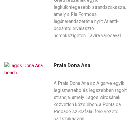
keleti részének egyik
legkülönlegesebb strandszakasza,
amely a Ria Formosa
lagúnarendszerét a nyílt Atlanti-
óceántól elválasztó
homokszigeten, Tavira városával…
Praia Dona Ana
A Praia Dona Ana az Algarve egyik
legismertebb és legszebben tagolt
strandja, amely Lagos városának
közvetlen közelében, a Ponta da
Piedade sziklafalai felé vezető
partszakaszon…