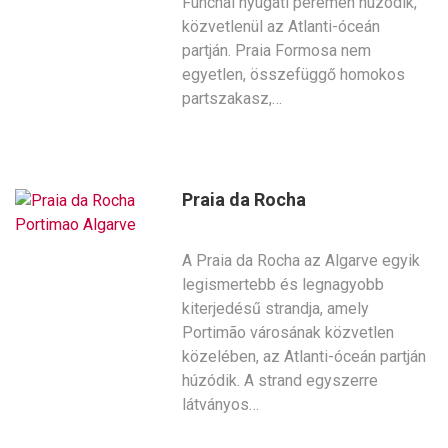
Funchal nyugati peremén húzódik,
közvetlenül az Atlanti-óceán
partján. Praia Formosa nem
egyetlen, összefüggő homokos
partszakasz,…
Praia da Rocha
A Praia da Rocha az Algarve egyik
legismertebb és legnagyobb
kiterjedésű strandja, amely
Portimão városának közvetlen
közelében, az Atlanti-óceán partján
húzódik. A strand egyszerre
látványos…