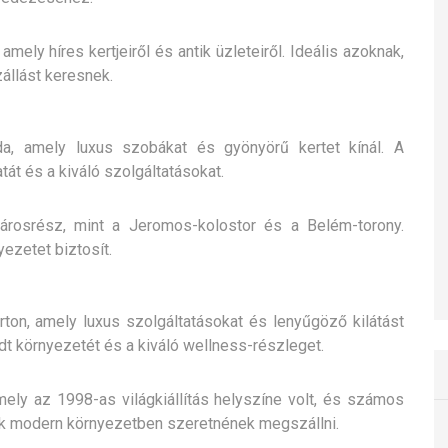
ely híres kertjeiről és antik üzleteiről. Ideális azoknak,
állást keresnek.
oda, amely luxus szobákat és gyönyörű kertet kínál. A
át és a kiváló szolgáltatásokat.
árosrész, mint a Jeromos-kolostor és a Belém-torony.
ezetet biztosít.
rton, amely luxus szolgáltatásokat és lenyűgöző kilátást
dt környezetét és a kiváló wellness-részleget.
ly az 1998-as világkiállítás helyszíne volt, és számos
kik modern környezetben szeretnének megszállni.