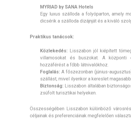
MYRIAD by SANA Hotels
Egy luxus szálloda a folyóparton, amely m
dicsérik a szálloda dizájnját és a kiváló szol
Praktikus tanácsok:
Közlekedés:
Lisszabon jól kiépített tömeg
villamosokat és buszokat. A központi 
hozzáférést a főbb látnivalókhoz.
Foglalás:
A főszezonban (június-augusztus) 
szállást, mivel ilyenkor a kereslet magasabb
Biztonság:
Lisszabon általában biztonságos
zsúfolt turisztikai helyeken.
Összességében Lisszabon különböző városrésze
céljainak és preferenciáinak megfelelően választa