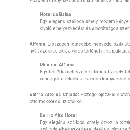
Központi elhelyezkedése miatt ideális a főbb lá
Hotel da Baixa
Egy elegáns szálloda, amely modern kényelm
kiváló elhelyezkedést és a barátságos szem
Alfama:
Lisszabon legrégebbi negyede, szűk utc
nyújt azoknak, akik a város történelmi hangulatát k
Memmo Alfama
Egy felnőtteknek szóló butikhotel, amely te
vendégek értékelik a csendes környezetet és
Bairro Alto és Chiado:
Pezsgő éjszakai életérő
éttermekkel és üzletekkel.
Bairro Alto Hotel
Egy elegáns szálloda, amely ötvözi a tört
szálloda elhelyezkedése ideális a város fe