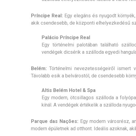
Príncipe Real:
Egy elegáns és nyugodt környék, am
akik csendesebb, de központi elhelyezkedésű sz
Palácio Príncipe Real
Egy történelmi palotában található száll
vendégek dicsérik a szálloda egyedi hangulat
Belém:
Történelmi nevezetességeiről ismert v
Távolabb esik a belvárostól, de csendesebb körny
Altis Belém Hotel & Spa
Egy modern, ötcsillagos szálloda a folyópa
kínál. A vendégek értékelik a szálloda nyugo
Parque das Nações:
Egy modern városrész, ame
modern épületnek ad otthont. Ideális azoknak, a