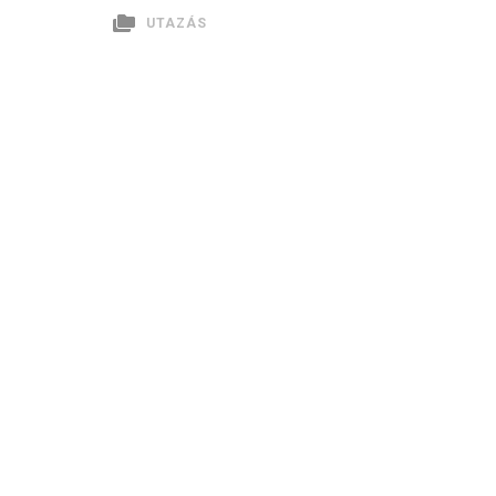
UTAZÁS
Bejegyzés
navigáció