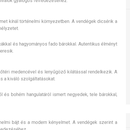
tnivalók gyalogos felfedezéséhez.
et kínál történelmi környezetben. A vendégek dicsérik a
élyzetet.
ákkal és hagyományos fado bárokkal. Autentikus élményt
eresik.
tőtéri medencével és lenyűgöző kilátással rendelkezik. A
 a kiváló szolgáltatásokat.
l és bohém hangulatáról ismert negyedek, tele bárokkal,
énelmi bájt és a modern kényelmet. A vendégek szerint a
lfedezéséhez.