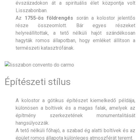
évszázadokon át a spirituális élet központja volt
Lisszabonban.
Az
1755-ös földrengés
során a kolostor jelentős
része összeomlott. Bár egyes részeket
helyreállítottak, a tető nélküli hajót szándékosan
hagyták romos állapotban, hogy emléket állítson a
természeti katasztrófának.
Építészeti stílus
A kolostor a gótikus építészet kiemelkedő példája,
különösen a boltívek és a magas falak, amelyek az
építmény szerkezetének monumentalitását
hangsúlyozzák.
A tető nélküli főhajó, a szabad ég alatti boltívek és az
épület romos állapota különleges atmoszférát teremt.